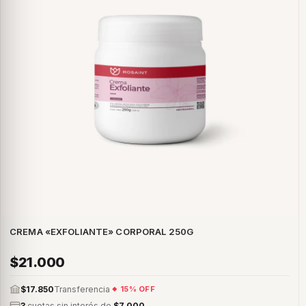
CREMA «EXFOLIANTE» CORPORAL 250G
$21.000
$17.850
Transferencia
15% OFF
3
cuotas sin interés de
$7.000