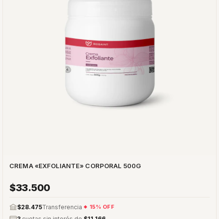
CREMA «EXFOLIANTE» CORPORAL 500G
$33.500
$28.475
Transferencia
15% OFF
3
cuotas sin interés de
$11.166