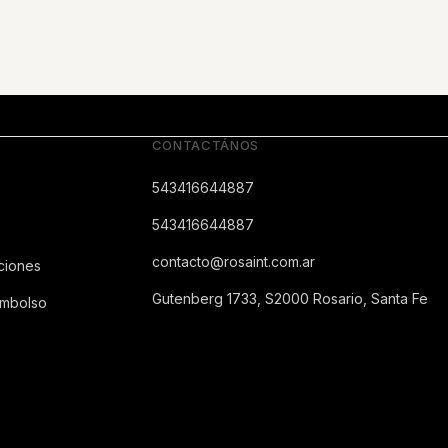
CONTACTÁNOS
543416644887
543416644887
contacto@rosaint.com.ar
ciones
Gutenberg 1733, S2000 Rosario, Santa Fe
embolso