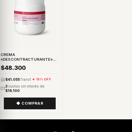
CREMA
«DESCONTRACTURANTE»
CORPORAL 1 KG
$48.300
$41.055
Transf.
15% OFF
3
cuotas sin interés de
$16.100