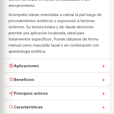
enrojecimiento.
Acompaña rutinas orientadas a calmar la piel luego de
procedimientos estéticos o exposición a factores
externos. Su textura liviana y de rápida absorción
permite una aplicación localizada, ideal para
tratamientos específicos. Puede utilizarse de forma
manual como mascarilla facial o en combinación con
aparatología estética.
+
Aplicaciones
Pieles sensibilizadas, reactivas o con enrojecimiento
+
Beneficios
Alivio post tratamiento estético o exposición solar
Contribuye a calmar la piel y mejorar su confort
Aplicación como mascarilla facial calmante
+
Principios activos
Ayuda a reducir la sensación de irritación y
Uso con aparatología estética compatible
enrojecimiento
Alantoína:
ingrediente utilizado en cosmética facial
+
Características
para acompañar rutinas orientadas a calmar la piel y
Aporta frescura y alivio en pieles sensibilizadas
mejorar su confort.