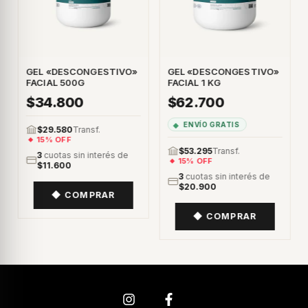
GEL «DESCONGESTIVO»
GEL «DESCONGESTIVO»
FACIAL 500G
FACIAL 1 KG
$34.800
$62.700
ENVÍO GRATIS
$29.580
Transf.
15% OFF
$53.295
Transf.
3
cuotas sin interés de
15% OFF
$11.600
3
cuotas sin interés de
$20.900