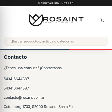
3 CUOTAS SIN INTERÉS
cosmética profesional
Contacto
¿Tenés una consulta? ¡Contactanos!
543416644887
543416644887
contacto@rosaint.com.ar
Gutenberg 1733, S2000 Rosario, Santa Fe