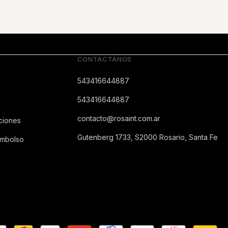
CONTACTÁNOS
543416644887
543416644887
contacto@rosaint.com.ar
ciones
Gutenberg 1733, S2000 Rosario, Santa Fe
embolso